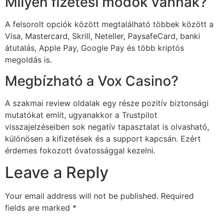
Milyen fizetési módok vannak?
A felsorolt opciók között megtalálható többek között a
Visa, Mastercard, Skrill, Neteller, PaysafeCard, banki
átutalás, Apple Pay, Google Pay és több kriptós
megoldás is.
Megbízható a Vox Casino?
A szakmai review oldalak egy része pozitív biztonsági
mutatókat említ, ugyanakkor a Trustpilot
visszajelzéseiben sok negatív tapasztalat is olvasható,
különösen a kifizetések és a support kapcsán. Ezért
érdemes fokozott óvatossággal kezelni.
Leave a Reply
Your email address will not be published.
Required
fields are marked
*