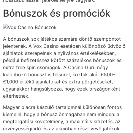
Bónuszok és promóciók
A bónuszok sok játékos számára döntő szempontot
jelentenek. A Vox Casino esetében különböző üdvözlő
ajánlatok szerepelnek a nyilvános értékelésekben,
például befizetéshez kötött százalékos bónuszok és
extra free spin csomagok. A Casino Guru négy
különböző bónuszt is felsorol, köztük akár €500–
€1,000 értékű ajánlatokat és extra pörgetéseket,
ugyanakkor hangsúlyozza, hogy ezek országonként
eltérhetnek.
Magyar piacra készülő tartalomnál különösen fontos
kiemelni, hogy a bónusz önmagában nem minden: a
megforgatási követelmény, a maximális kifizetés, az
érvényességi idő és az akcióban részt vevő játékok