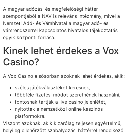
A magyar adózási és megfelelőségi háttér
szempontjából a NAV is releváns intézmény, mivel a
Nemzeti Adó- és Vámhivatal a magyar adó- és
vámrendszerrel kapcsolatos hivatalos tájékoztatás
egyik központi forrása.
Kinek lehet érdekes a Vox
Casino?
A Vox Casino elsősorban azoknak lehet érdekes, akik:
széles játékválasztékot keresnek,
többféle fizetési módot szeretnének használni,
fontosnak tartják a live casino jelenlétét,
nyitottak a nemzetközi online kaszinós
platformokra.
Viszont azoknak, akik kizárólag teljesen egyértelmű,
helyileg ellenőrzött szabályozási háttérrel rendelkező