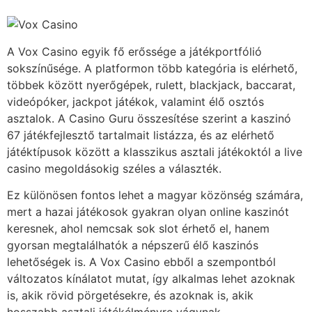
A Vox Casino egyik fő erőssége a játékportfólió
sokszínűsége. A platformon több kategória is elérhető,
többek között nyerőgépek, rulett, blackjack, baccarat,
videópóker, jackpot játékok, valamint élő osztós
asztalok. A Casino Guru összesítése szerint a kaszinó
67 játékfejlesztő tartalmait listázza, és az elérhető
játéktípusok között a klasszikus asztali játékoktól a live
casino megoldásokig széles a választék.
Ez különösen fontos lehet a magyar közönség számára,
mert a hazai játékosok gyakran olyan online kaszinót
keresnek, ahol nemcsak sok slot érhető el, hanem
gyorsan megtalálhatók a népszerű élő kaszinós
lehetőségek is. A Vox Casino ebből a szempontból
változatos kínálatot mutat, így alkalmas lehet azoknak
is, akik rövid pörgetésekre, és azoknak is, akik
hosszabb asztali játékélményre vágynak.