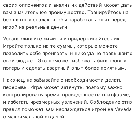
своих оппонентов и анализ их действий может дать
вам значительное преимущество. Тренируйтесь на
бесплатных столах, чтобы наработать опыт перед
игрой на реальные деньги.
Устанавливайте лимиты и придерживайтесь их.
Играйте только на те суммы, которые можете
позволить себе проиграть, и никогда не превышайте
свой бюджет. Это поможет избежать финансовых
потерь и сделать азартный опыт более приятным.
Наконец, не забывайте о необходимости делать
перерывы. Игра может затянуть, поэтому важно
контролировать время, проведенное на платформе,
и избегать чрезмерных увлечений. Соблюдение этих
правил поможет вам наслаждаться игрой на Vavada
с максимальной отдачей.