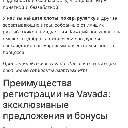
надежность и безопасность, что делает игру
приятной и беззаботной.
У нас вы найдете
слоты, покер, рулетку
и другие
захватывающие игры, собранные от лучших
разработчиков в индустрии. Каждый пользователь
сможет подобрать развлечение по душе и
наслаждаться безупречным качеством игрового
процесса.
Присоединяйтесь к Vavada official и откройте для
себя новые горизонты азартных игр!
Преимущества
регистрации на Vavada:
эксклюзивные
предложения и бонусы