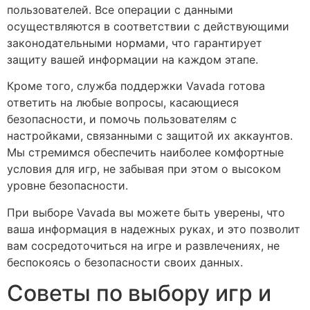
пользователей. Все операции с данными
осуществляются в соответствии с действующими
законодательными нормами, что гарантирует
защиту вашей информации на каждом этапе.
Кроме того, служба поддержки Vavada готова
ответить на любые вопросы, касающиеся
безопасности, и помочь пользователям с
настройками, связанными с защитой их аккаунтов.
Мы стремимся обеспечить наиболее комфортные
условия для игр, не забывая при этом о высоком
уровне безопасности.
При выборе Vavada вы можете быть уверены, что
ваша информация в надежных руках, и это позволит
вам сосредоточиться на игре и развлечениях, не
беспокоясь о безопасности своих данных.
Советы по выбору игр и