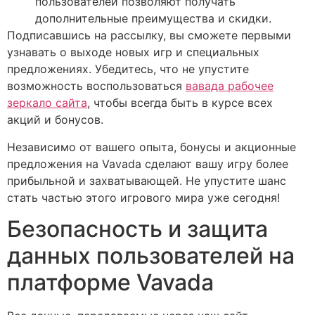
пользователей позволяют получать
дополнительные преимущества и скидки.
Подписавшись на рассылку, вы сможете первыми
узнавать о выходе новых игр и специальных
предложениях. Убедитесь, что не упустите
возможность воспользоваться
вавада рабочее
зеркало сайта
, чтобы всегда быть в курсе всех
акций и бонусов.
Независимо от вашего опыта, бонусы и акционные
предложения на Vavada сделают вашу игру более
прибыльной и захватывающей. Не упустите шанс
стать частью этого игрового мира уже сегодня!
Безопасность и защита
данных пользователей на
платформе Vavada