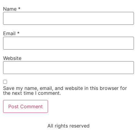
Name
*
Email
*
Website
Save my name, email, and website in this browser for
the next time I comment.
All rights reserved