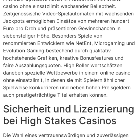
casino ohne einsatzlimit wachsender Beliebtheit.
Zeitgenössische Video-Spielautomaten mit wachsenden
Jackpots ermöglichen Einsätze von mehreren hundert
Euro pro Dreh und präsentieren Gewinnchancen in
siebensteliger Höhe. Besonders Spiele von
renommierten Entwicklern wie NetEnt, Microgaming und
Evolution Gaming bestechend durch qualitativ
hochstehende Grafiken, kreative Bonusfeatures und
faire Auszahlungsquoten. High Roller wertschätzen
daneben spezielle Wettbewerbe in einem online casino
ohne einsatzlimit, in denen sie mit Spielern ähnlicher
Spielweise konkurrieren und neben hohen Preisgeldern
auch prestigeträchtige Titel erhalten können.
Sicherheit und Lizenzierung
bei High Stakes Casinos
Die Wahl eines vertrauenswürdigen und zuverlässigen