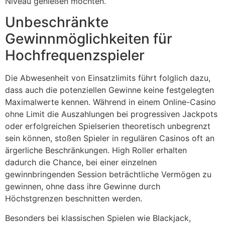
Niveau genießen möchten.
Unbeschränkte
Gewinnmöglichkeiten für
Hochfrequenzspieler
Die Abwesenheit von Einsatzlimits führt folglich dazu,
dass auch die potenziellen Gewinne keine festgelegten
Maximalwerte kennen. Während in einem Online-Casino
ohne Limit die Auszahlungen bei progressiven Jackpots
oder erfolgreichen Spielserien theoretisch unbegrenzt
sein können, stoßen Spieler in regulären Casinos oft an
ärgerliche Beschränkungen. High Roller erhalten
dadurch die Chance, bei einer einzelnen
gewinnbringenden Session beträchtliche Vermögen zu
gewinnen, ohne dass ihre Gewinne durch
Höchstgrenzen beschnitten werden.
Besonders bei klassischen Spielen wie Blackjack,