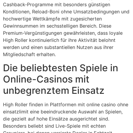
Cashback-Programme mit besonders günstigen
Konditionen, Reload-Boni ohne Umsatzbedingungen und
hochwertige Wettkämpfe mit zugesicherten
Gewinnsummen im sechsstelligen Bereich. Diese
Premium-Vergünstigungen gewährleisten, dass loyale
High Roller kontinuierlich für ihre Aktivität belohnt
werden und einen substantiellen Nutzen aus ihrer
Mitgliedschaft erhalten.
Die beliebtesten Spiele in
Online-Casinos mit
unbegrenztem Einsatz
High Roller finden in Plattformen mit online casino ohne
einsatzlimit eine beeindruckende Auswahl an Spielen,
die gezielt auf hohe Einsätze ausgerichtet sind.
Besonders beliebt sind Live-Spiele mit echten
Croupiers, bei denen versierte Dealer in Echtzeit