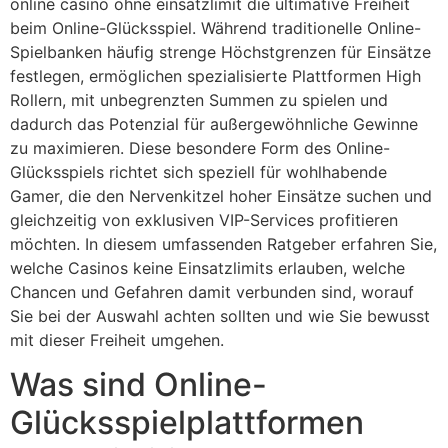
online casino ohne einsatzlimit die ultimative Freiheit
beim Online-Glücksspiel. Während traditionelle Online-
Spielbanken häufig strenge Höchstgrenzen für Einsätze
festlegen, ermöglichen spezialisierte Plattformen High
Rollern, mit unbegrenzten Summen zu spielen und
dadurch das Potenzial für außergewöhnliche Gewinne
zu maximieren. Diese besondere Form des Online-
Glücksspiels richtet sich speziell für wohlhabende
Gamer, die den Nervenkitzel hoher Einsätze suchen und
gleichzeitig von exklusiven VIP-Services profitieren
möchten. In diesem umfassenden Ratgeber erfahren Sie,
welche Casinos keine Einsatzlimits erlauben, welche
Chancen und Gefahren damit verbunden sind, worauf
Sie bei der Auswahl achten sollten und wie Sie bewusst
mit dieser Freiheit umgehen.
Was sind Online-
Glücksspielplattformen