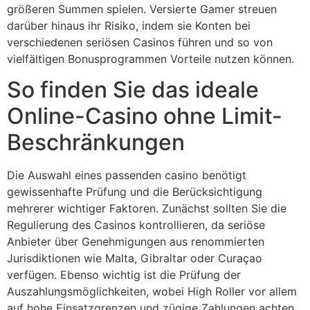
größeren Summen spielen. Versierte Gamer streuen
darüber hinaus ihr Risiko, indem sie Konten bei
verschiedenen seriösen Casinos führen und so von
vielfältigen Bonusprogrammen Vorteile nutzen können.
So finden Sie das ideale
Online-Casino ohne Limit-
Beschränkungen
Die Auswahl eines passenden casino benötigt
gewissenhafte Prüfung und die Berücksichtigung
mehrerer wichtiger Faktoren. Zunächst sollten Sie die
Regulierung des Casinos kontrollieren, da seriöse
Anbieter über Genehmigungen aus renommierten
Jurisdiktionen wie Malta, Gibraltar oder Curaçao
verfügen. Ebenso wichtig ist die Prüfung der
Auszahlungsmöglichkeiten, wobei High Roller vor allem
auf hohe Einsatzgrenzen und zügige Zahlungen achten