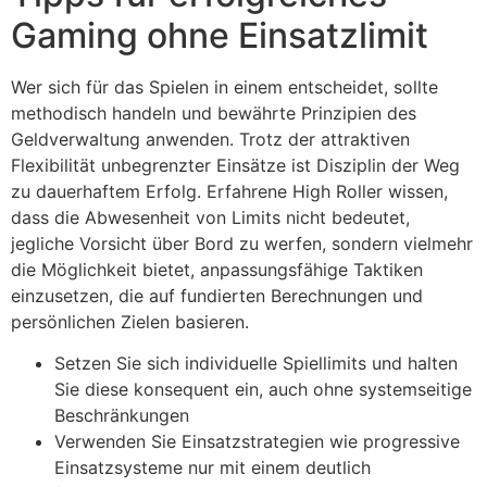
Gaming ohne Einsatzlimit
Wer sich für das Spielen in einem entscheidet, sollte
methodisch handeln und bewährte Prinzipien des
Geldverwaltung anwenden. Trotz der attraktiven
Flexibilität unbegrenzter Einsätze ist Disziplin der Weg
zu dauerhaftem Erfolg. Erfahrene High Roller wissen,
dass die Abwesenheit von Limits nicht bedeutet,
jegliche Vorsicht über Bord zu werfen, sondern vielmehr
die Möglichkeit bietet, anpassungsfähige Taktiken
einzusetzen, die auf fundierten Berechnungen und
persönlichen Zielen basieren.
Setzen Sie sich individuelle Spiellimits und halten
Sie diese konsequent ein, auch ohne systemseitige
Beschränkungen
Verwenden Sie Einsatzstrategien wie progressive
Einsatzsysteme nur mit einem deutlich