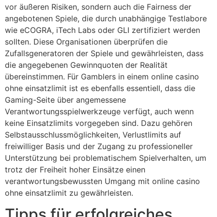
vor äußeren Risiken, sondern auch die Fairness der
angebotenen Spiele, die durch unabhängige Testlabore
wie eCOGRA, iTech Labs oder GLI zertifiziert werden
sollten. Diese Organisationen überprüfen die
Zufallsgeneratoren der Spiele und gewährleisten, dass
die angegebenen Gewinnquoten der Realität
übereinstimmen. Für Gamblers in einem online casino
ohne einsatzlimit ist es ebenfalls essentiell, dass die
Gaming-Seite über angemessene
Verantwortungsspielwerkzeuge verfügt, auch wenn
keine Einsatzlimits vorgegeben sind. Dazu gehören
Selbstausschlussmöglichkeiten, Verlustlimits auf
freiwilliger Basis und der Zugang zu professioneller
Unterstützung bei problematischem Spielverhalten, um
trotz der Freiheit hoher Einsätze einen
verantwortungsbewussten Umgang mit online casino
ohne einsatzlimit zu gewährleisten.
Tipps für erfolgreiches