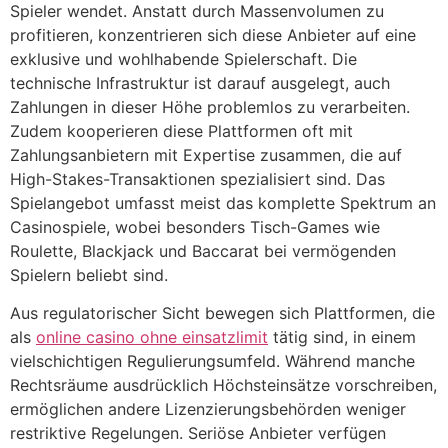
Spieler wendet. Anstatt durch Massenvolumen zu
profitieren, konzentrieren sich diese Anbieter auf eine
exklusive und wohlhabende Spielerschaft. Die
technische Infrastruktur ist darauf ausgelegt, auch
Zahlungen in dieser Höhe problemlos zu verarbeiten.
Zudem kooperieren diese Plattformen oft mit
Zahlungsanbietern mit Expertise zusammen, die auf
High-Stakes-Transaktionen spezialisiert sind. Das
Spielangebot umfasst meist das komplette Spektrum an
Casinospiele, wobei besonders Tisch-Games wie
Roulette, Blackjack und Baccarat bei vermögenden
Spielern beliebt sind.
Aus regulatorischer Sicht bewegen sich Plattformen, die
als
online casino ohne einsatzlimit
tätig sind, in einem
vielschichtigen Regulierungsumfeld. Während manche
Rechtsräume ausdrücklich Höchsteinsätze vorschreiben,
ermöglichen andere Lizenzierungsbehörden weniger
restriktive Regelungen. Seriöse Anbieter verfügen