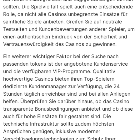
sollten. Die Spielvielfalt spielt auch eine entscheidende
Rolle, da nicht alle Casinos unbegrenzte Einsätze für
sämtliche Spiele anbieten. Greifen Sie auf neutrale
Testseiten und Kundenbewertungen anderer Spieler, um
einen authentischen Eindruck von der Sicherheit und
Vertrauenswürdigkeit des Casinos zu gewinnen.
Ein weiterer wichtiger Faktor bei der Suche nach
passenden tokens ist der angebotene Kundenservice
und die verfügbaren VIP-Programme. Qualitativ
hochwertige Casinos bieten ihren Top-Spielern
dedizierte Kundenmanager zur Verfügung, die 24
Stunden täglich erreichbar sind und bei allen Anliegen
helfen. Überprüfen Sie darüber hinaus, ob das Casino
transparente Bonusbedingungen anbietet und ob diese
auch für hohe Einsätze fair gestaltet sind. Die
technische Infrastruktur sollte zudem höchsten
Ansprüchen genügen, inklusive moderner
Verschlüsselungstechnologien zum Schutz Ihrer