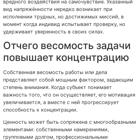
вредного воздействия на самочувствие. Указанный
вид напряжённости нередко возникает при
исполнении трудных, но достижимых миссий, в
момент когда индивид испытывает проверку, но
удерживает уверенность в своих силах.
Отчего весомость задачи
повышает концентрацию
Собственная весомость работы или дела
представляет собой мощным фактором, задающим
степень внимания. Когда субъект понимает
важность того, что он осуществляет, его мотивация
увеличивается, а вместе с ней прогрессирует
способность к концентрации.
Ценность может быть сопряжена с многообразными
элементами: собственными намерениями,
групповыми долгом, профессиональными