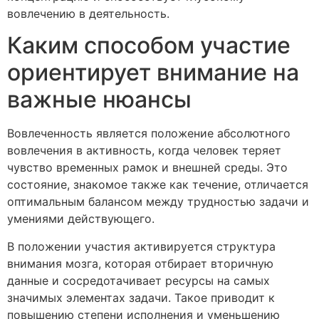
вовлечению в деятельность.
Каким способом участие
ориентирует внимание на
важные нюансы
Вовлеченность является положение абсолютного
вовлечения в активность, когда человек теряет
чувство временных рамок и внешней среды. Это
состояние, знакомое также как течение, отличается
оптимальным балансом между трудностью задачи и
умениями действующего.
В положении участия активируется структура
внимания мозга, которая отбирает вторичную
данные и сосредотачивает ресурсы на самых
значимых элементах задачи. Такое приводит к
повышению степени исполнения и уменьшению