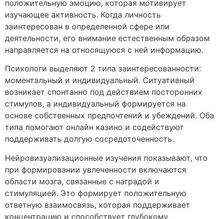
положительную эмоцию, которая мотивирует
изучающее активность. Когда личность
заинтересован в определенной сфере или
деятельности, его внимание естественным образом
направляется на относящуюся с ней информацию.
Психологи выделяют 2 типа заинтересованности:
моментальный и индивидуальный. Ситуативный
возникает спонтанно под действием посторонних
стимулов, а индивидуальный формируется на
основе собственных предпочтений и убеждений. Оба
типа помогают онлайн казино и содействуют
поддерживать долгую сосредоточенность.
Нейровизуализационные изучения показывают, что
при формировании увлеченности включаются
области мозга, связанные с наградой и
стимуляцией. Это формирует положительную
ответную взаимосвязь, которая поддерживает
концентрацию и способствует глубокому