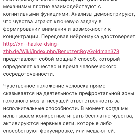
механизмы плотно взаимодействуют с
когнитивными функциями. Анализы демонстрируют,
что чувства играют ключевую задачу в
формировании внимания и возможности к
концентрации. Передовая нейронаука удостоверяет:
http://xn--hauke-dsing-
zhb.de/Wiki/index.php/Benutzer:RoyGoldman378
представляет собой мощный способ, который
определяет качество и время человеческого
сосредоточенности.
Чувственное положение человека прямо
сказывается на деятельность префронтальной зоны
головного мозга, несущей ответственность за
исполнительные способности. В момент когда мы
испытываем конкретные играть бесплатно чувства,
активируются нервные сети, которые либо
способствуют фокусировке, или мешают ей.