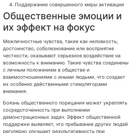
Поддержание совершенного меры активации
Общественные эмоции и
их эффект на фокус
Межличностные чувства, такие как неловкость,
достоинство, соболезнование или восприятие
честности, оказывают серьезное воздействие на
возможность к вниманию. Такие чувства соединены
с личным положением в обществе и
взаимоотношениями с иными людьми, что создает
их особенно действенными стимуляторами
внимания.
Боязнь общественного порицания может укреплять
сосредоточенность при выполнении
демонстрационных задач. Эффект общественной
поддержки выявляет, что пребывание других людей
регулярно улучшает результативность при