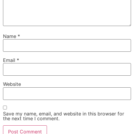
Name
*
Email
*
Website
Save my name, email, and website in this browser for
the next time I comment.