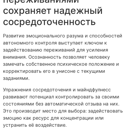
сохраняет надежный
сосредоточенность
Развитие эмоционального разума и способностей
автономного контроля выступает ключом к
задействованию переживаний для усиления
внимания. Осознанность позволяет человеку
замечать собственное психическое положение и
корректировать его в унисоне с текущими
заданиями.
Упражнения сосредоточения и майндфулнесс
развивают потенциал контролировать за своими
состояниями без автоматической отзыва на них.
Это производит место для выбора: задействовать
эмоцию как ресурс для концентрации или
устранить её воздействие.