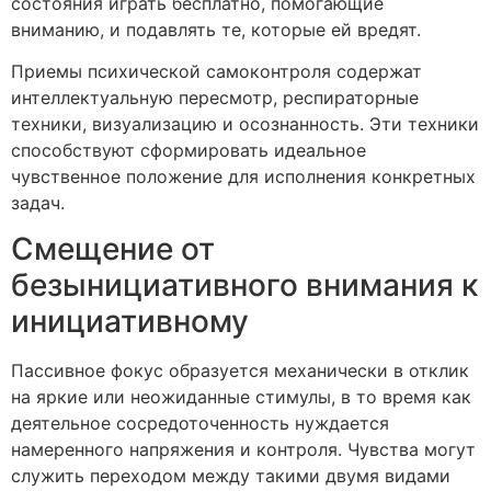
состояния играть бесплатно, помогающие
вниманию, и подавлять те, которые ей вредят.
Приемы психической самоконтроля содержат
интеллектуальную пересмотр, респираторные
техники, визуализацию и осознанность. Эти техники
способствуют сформировать идеальное
чувственное положение для исполнения конкретных
задач.
Смещение от
безынициативного внимания к
инициативному
Пассивное фокус образуется механически в отклик
на яркие или неожиданные стимулы, в то время как
деятельное сосредоточенность нуждается
намеренного напряжения и контроля. Чувства могут
служить переходом между такими двумя видами