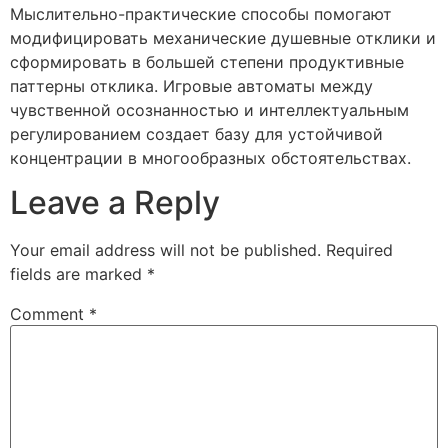
Мыслительно-практические способы помогают
модифицировать механические душевные отклики и
сформировать в большей степени продуктивные
паттерны отклика. Игровые автоматы между
чувственной осознанностью и интеллектуальным
регулированием создает базу для устойчивой
концентрации в многообразных обстоятельствах.
Leave a Reply
Your email address will not be published.
Required
fields are marked
*
Comment
*