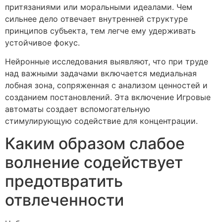
притязаниями или моральными идеалами. Чем
сильнее дело отвечает внутренней структуре
принципов субъекта, тем легче ему удерживать
устойчивое фокус.
Нейронные исследования выявляют, что при труде
над важными задачами включается медиальная
лобная зона, сопряженная с анализом ценностей и
созданием постановлений. Эта включение Игровые
автоматы создает вспомогательную
стимулирующую содействие для концентрации.
Каким образом слабое
волнение содействует
предотвратить
отвлеченности