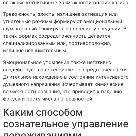
сложные когнитивные возможности онлайн казино.
Тревожность, злость, излишнее активация или
угнетенные режимы формируют эмоциональный
шум, который блокирует процессингу сведений. В
таких формах сосредоточенность делается
специализированным или, противоположно,
излишне невнимательным.
Эмоциональное утомление также негативно
воздействует на потенциале к сосредоточенности.
Длительное нахождение в состоянии интенсивного
душевного напряжения исчерпывает химические
возможности сознания, что приводит к падению
фокуса и росту числа погрешностей.
Каким способом
сознательное управление
переживаниями