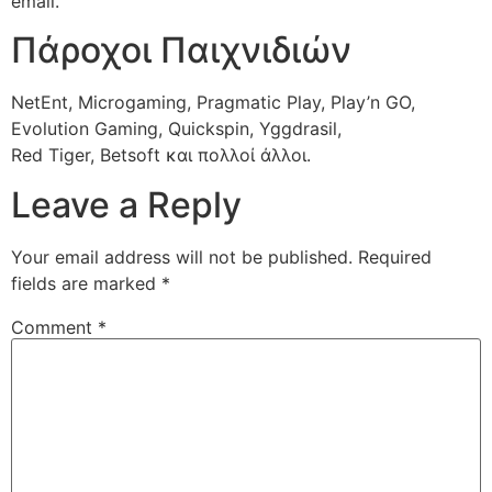
email.
Πάροχοι Παιχνιδιών
NetEnt, Microgaming, Pragmatic Play, Play’n GO,
Evolution Gaming, Quickspin, Yggdrasil,
Red Tiger, Betsoft και πολλοί άλλοι.
Leave a Reply
Your email address will not be published.
Required
fields are marked
*
Comment
*