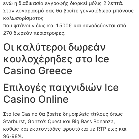
ενώ η διαδικασία εγγραφής διαρκεί μόλις 2 λεπτά.
Στον λογαριασμό σας θα βρείτε γενναιόδωρα μπόνους
καλωσορίσματος
που φτάνουν έως και 1.500€ και συνοδεύονται από
270 δωρεάν περιστροφές.
Οι καλύτεροι δωρεάν
κουλοχέρηδες στο Ice
Casino Greece
Επιλογές παιχνιδιών Ice
Casino Online
Στο Ice Casino θα βρείτε δημοφιλείς τίτλους όπως
Starburst, Gonzo’s Quest και Big Bass Bonanza,
καθώς και εκατοντάδες φρουτάκια με RTP έως και
96-98%.