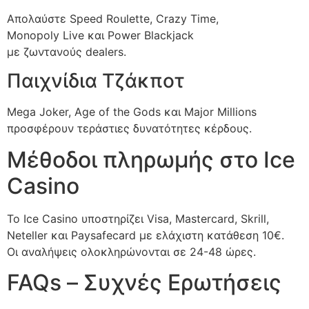
Απολαύστε Speed Roulette, Crazy Time,
Monopoly Live και Power Blackjack
με ζωντανούς dealers.
Παιχνίδια Τζάκποτ
Mega Joker, Age of the Gods και Major Millions
προσφέρουν τεράστιες δυνατότητες κέρδους.
Μέθοδοι πληρωμής στο Ice
Casino
Το Ice Casino υποστηρίζει Visa, Mastercard, Skrill,
Neteller και Paysafecard με ελάχιστη κατάθεση 10€.
Οι αναλήψεις ολοκληρώνονται σε 24-48 ώρες.
FAQs – Συχνές Ερωτήσεις