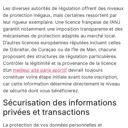
Les diverses autorités de régulation offrent des niveaux
de protection inégaux, mais certaines ressortent par
leur rigueur exemplaire. Une licence française de l’ANJ
garantit notamment une imposition transparente et des
mécanismes de protection adaptés au marché local.
D’autres licences européennes réputées incluent celles
de Gibraltar, de Curaçao ou de l’île de Man, chacune
proposant des structures de régulation particulières.
Contrôler la légitimité et la provenance de la licence
d’un
meilleur site paris sportif
devrait toujours
constituer votre étape initiale avant toute inscription,
car cette information détermine directement le niveau
de sécurité dont vous bénéficierez.
Sécurisation des informations
privées et transactions
La protection de vos données personnelles et