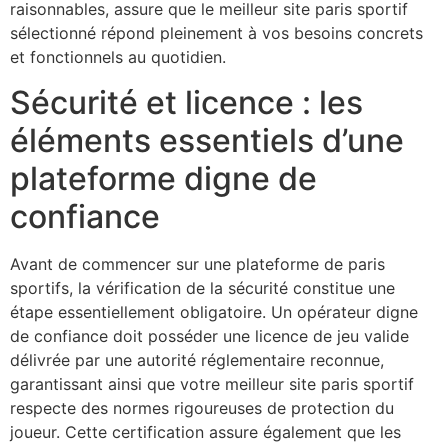
raisonnables, assure que le meilleur site paris sportif
sélectionné répond pleinement à vos besoins concrets
et fonctionnels au quotidien.
Sécurité et licence : les
éléments essentiels d’une
plateforme digne de
confiance
Avant de commencer sur une plateforme de paris
sportifs, la vérification de la sécurité constitue une
étape essentiellement obligatoire. Un opérateur digne
de confiance doit posséder une licence de jeu valide
délivrée par une autorité réglementaire reconnue,
garantissant ainsi que votre meilleur site paris sportif
respecte des normes rigoureuses de protection du
joueur. Cette certification assure également que les