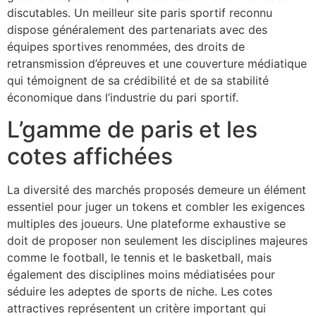
discutables. Un meilleur site paris sportif reconnu
dispose généralement des partenariats avec des
équipes sportives renommées, des droits de
retransmission d’épreuves et une couverture médiatique
qui témoignent de sa crédibilité et de sa stabilité
économique dans l’industrie du pari sportif.
L’gamme de paris et les
cotes affichées
La diversité des marchés proposés demeure un élément
essentiel pour juger un tokens et combler les exigences
multiples des joueurs. Une plateforme exhaustive se
doit de proposer non seulement les disciplines majeures
comme le football, le tennis et le basketball, mais
également des disciplines moins médiatisées pour
séduire les adeptes de sports de niche. Les cotes
attractives représentent un critère important qui