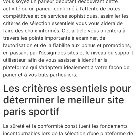
vous soyez un parieur débutant découvrant cette
activité ou un parieur confirmé à l’attente de cotes
compétitives et de services sophistiqués, assimiler les
critères de sélection essentiels vous vous aidera de
faire des choix informés. Cet article vous orientera à
travers les points importants à examiner, de
l’autorisation et de la fiabilité aux bonus et promotions,
en passant par l’design des sites et le niveau du support
utilisateur, afin de vous assister à identifier la
plateforme qui s’adaptera idéalement à votre façon de
parier et à vos buts particuliers.
Les critères essentiels pour
déterminer le meilleur site
paris sportif
La sûreté et la conformité constituent les fondements
incontournables lors de la sélection d’une plateforme de