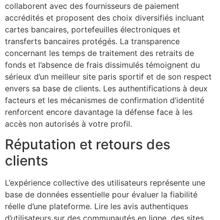
collaborent avec des fournisseurs de paiement
accrédités et proposent des choix diversifiés incluant
cartes bancaires, portefeuilles électroniques et
transferts bancaires protégés. La transparence
concernant les temps de traitement des retraits de
fonds et l’absence de frais dissimulés témoignent du
sérieux d’un meilleur site paris sportif et de son respect
envers sa base de clients. Les authentifications à deux
facteurs et les mécanismes de confirmation d’identité
renforcent encore davantage la défense face à les
accès non autorisés à votre profil.
Réputation et retours des
clients
L’expérience collective des utilisateurs représente une
base de données essentielle pour évaluer la fiabilité
réelle d’une plateforme. Lire les avis authentiques
d’utilisateurs sur des communautés en ligne, des sites