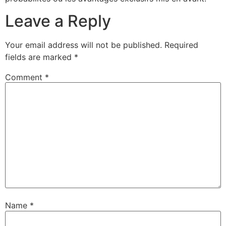
Leave a Reply
Your email address will not be published.
Required
fields are marked
*
Comment
*
Name
*