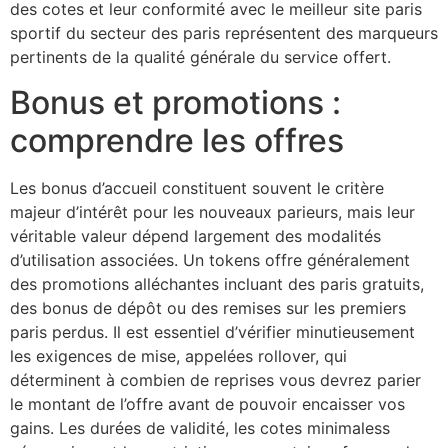
des cotes et leur conformité avec le meilleur site paris
sportif du secteur des paris représentent des marqueurs
pertinents de la qualité générale du service offert.
Bonus et promotions :
comprendre les offres
Les bonus d’accueil constituent souvent le critère
majeur d’intérêt pour les nouveaux parieurs, mais leur
véritable valeur dépend largement des modalités
d’utilisation associées. Un tokens offre généralement
des promotions alléchantes incluant des paris gratuits,
des bonus de dépôt ou des remises sur les premiers
paris perdus. Il est essentiel d’vérifier minutieusement
les exigences de mise, appelées rollover, qui
déterminent à combien de reprises vous devrez parier
le montant de l’offre avant de pouvoir encaisser vos
gains. Les durées de validité, les cotes minimaless