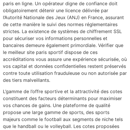
paris en ligne. Un opérateur digne de confiance doit
obligatoirement détenir une licence délivrée par
l’Autorité Nationale des Jeux (ANJ) en France, assurant
de cette manière le suivi des normes réglementaires
strictes. La existence de systèmes de chiffrement SSL
pour sécuriser vos informations personnelles et
bancaires demeure également primordiale. Vérifier que
le meilleur site paris sportif dispose de ces
accréditations vous assure une expérience sécurisée, où
vos capital et données confidentielles restent préservés
contre toute utilisation frauduleuse ou non autorisée par
des tiers malveillants.
L’gamme de l’offre sportive et la attractivité des cotes
constituent des facteurs déterminants pour maximiser
vos chances de gains. Une plateforme de qualité
propose une large gamme de sports, des sports
majeurs comme le football aux segments de niche tels
que le handball ou le volleyball. Les cotes proposées