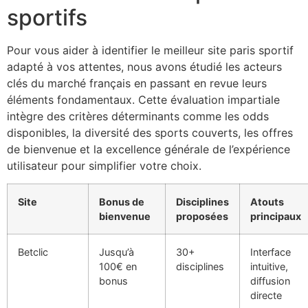
sportifs
Pour vous aider à identifier le meilleur site paris sportif
adapté à vos attentes, nous avons étudié les acteurs
clés du marché français en passant en revue leurs
éléments fondamentaux. Cette évaluation impartiale
intègre des critères déterminants comme les odds
disponibles, la diversité des sports couverts, les offres
de bienvenue et la excellence générale de l’expérience
utilisateur pour simplifier votre choix.
Site
Bonus de
Disciplines
Atouts
bienvenue
proposées
principaux
Betclic
Jusqu’à
30+
Interface
100€ en
disciplines
intuitive,
bonus
diffusion
directe