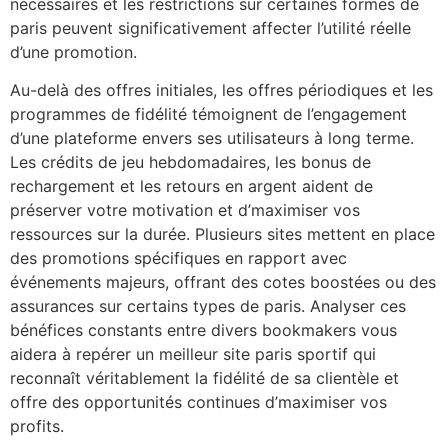
nécessaires et les restrictions sur certaines formes de
paris peuvent significativement affecter l’utilité réelle
d’une promotion.
Au-delà des offres initiales, les offres périodiques et les
programmes de fidélité témoignent de l’engagement
d’une plateforme envers ses utilisateurs à long terme.
Les crédits de jeu hebdomadaires, les bonus de
rechargement et les retours en argent aident de
préserver votre motivation et d’maximiser vos
ressources sur la durée. Plusieurs sites mettent en place
des promotions spécifiques en rapport avec
événements majeurs, offrant des cotes boostées ou des
assurances sur certains types de paris. Analyser ces
bénéfices constants entre divers bookmakers vous
aidera à repérer un meilleur site paris sportif qui
reconnaît véritablement la fidélité de sa clientèle et
offre des opportunités continues d’maximiser vos
profits.