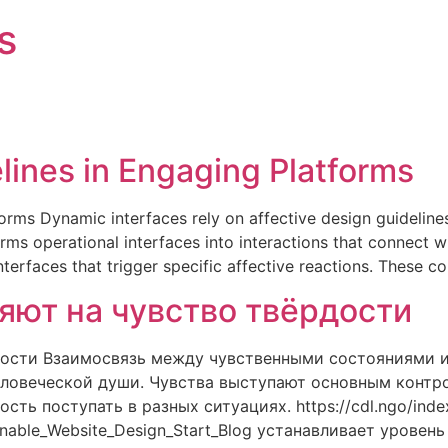
s
lines in Engaging Platforms
forms Dynamic interfaces rely on affective design guidelin
forms operational interfaces into interactions that connect 
terfaces that trigger specific affective reactions. These 
яют на чувство твёрдости
дости Взаимосвязь между чувственными состояниями и
ловеческой души. Чувства выступают основным контр
ь поступать в разных ситуациях. https://cdl.ngo/index
ainable_Website_Design_Start_Blog устанавливает урове