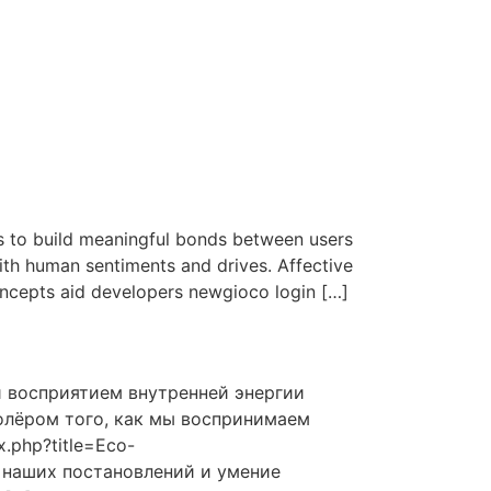
es to build meaningful bonds between users
with human sentiments and drives. Affective
concepts aid developers newgioco login […]
 восприятием внутренней энергии
олёром того, как мы воспринимаем
.php?title=Eco-
нь наших постановлений и умение