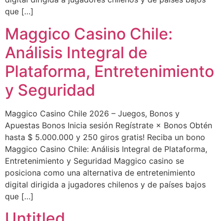
que […]
Maggico Casino Chile:
Análisis Integral de
Plataforma, Entretenimiento
y Seguridad
Maggico Casino Chile 2026 – Juegos, Bonos y
Apuestas Bonos Inicia sesión Regístrate × Bonos Obtén
hasta $ 5.000.000 y 250 giros gratis! Reciba un bono
Maggico Casino Chile: Análisis Integral de Plataforma,
Entretenimiento y Seguridad Maggico casino se
posiciona como una alternativa de entretenimiento
digital dirigida a jugadores chilenos y de países bajos
que […]
Untitled