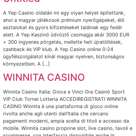
A Yep Casino oldalán mi egy olyan helyet építettünk,
ahol a magyar játékosok prémium nyerőgépeket, élő
asztalokat és gyors kifizetéseket találnak egy fedél
alatt. A Yep Kaszinó üdvözlő csomagja akár 3000 EUR
+ 300 ingyenes pörgetés, mellette heti újratöltések,
cashback és VIP klub. A Yep Casino online 0-24
ügyfélszolgálatot kínál magyar nyelven, biztonságos
környezetben. A […]
WINNITA CASINO
Winnita Casino Italia: Gioca e Vinci Ora Casinò Sport
VIP Club Tornei Lotteria ACCEDIREGISTRATI WINNITA
CASINO Winnita è una piattaforma di gioco online
rivolta anche agli utenti dall’Italia che cercano
pagamenti moderni, ampia scelta di titoli e accesso da
mobile. Winnita casino propone slot, live casino, tavoli e
scommesse, con interfaccia disponibile anche in